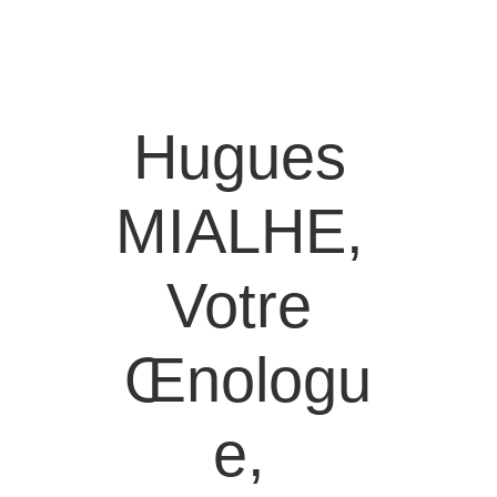
Formulaire 
de contact
Nos 
coordonnées
Hugues 
MIALHE, 
Votre 
Œnologu
e, 