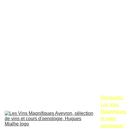
Accueil
Tarif de la 
sélection du 
moment Les 
Vins 
Magnifiques
Cours 
d'oenologie - 
dégustations
Calendrier 
des cours 
d'oenologie à 
la cave
Découvrez 
Les Vins 
Magnifiques 
et votre 
oenologue, 